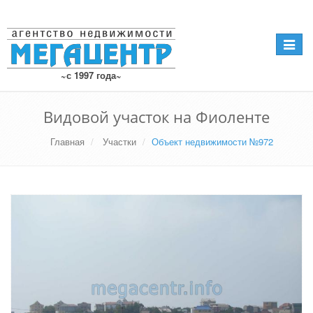
Навига
~с 1997 года~
Видовой участок на Фиоленте
Главная
Участки
Объект недвижимости №972