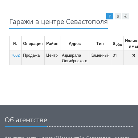
Гаражи в центре Севастополя
Налич
№
Операция
Район
Адрес
Тип
S
общ
ямы
7662
Продажа
Центр
Адмирала
Каменный
31
Октябрьского
Об агентстве
Агентство недвижимости "Мегацентр" г. Севастополь, начало